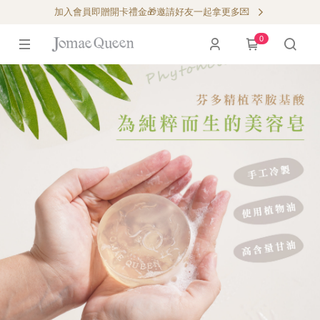
加入會員即贈開卡禮金🎁邀請好友一起拿更多💌
0